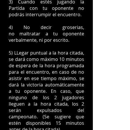
3) Cuando estés jugando la
Partida con tu oponente no
podrás interrumpir el encuentro.
4) No decir groserias,
no maltratar a tu oponente
verbalmente, ni por escrito.
5) LLegar puntual a la hora citada,
se dará como máximo 10 minutos
de espera de la hora programada
para el encuentro, en caso de no
asistir en ese tiempo máximo, se
dará la victoria automáticamente
a tu oponente. En caso, que
ninguno de los 2 jugadores
lleguen a la hora citada, los 2
serán expulsados del
campeonato. (Se sugiere que
estén disponibles 15 minutos
antes de la hora citada).