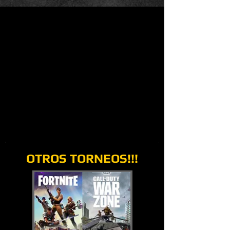
OTROS TORNEOS!!!