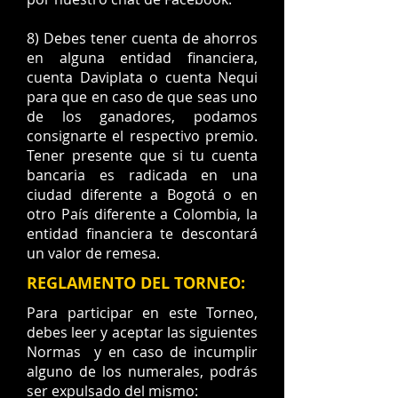
8) Debes tener cuenta de ahorros
en alguna entidad financiera,
cuenta Daviplata o cuenta Nequi
para que en caso de que seas uno
de los ganadores, podamos
consignarte el respectivo premio.
Tener presente que si tu cuenta
bancaria es radicada en una
ciudad diferente a Bogotá o en
otro País diferente a Colombia, la
entidad financiera te descontará
un valor de remesa.
REGLAMENTO DEL TORNEO:
Para participar en este Torneo,
debes leer y aceptar las siguientes
Normas y en caso de incumplir
alguno de los numerales, podrás
ser expulsado del mismo: