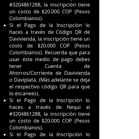
#3204861288, la inscripción tiene
un costo de $20.000 COP (Pesos
Colombianos).
Si el Pago de la Inscripción lo
haces a través de Código QR de
Davivienda, la inscripción tiene un
costo de $20.000 COP (Pesos
Colombianos). Recuerda que para
usar éste medio de pago debes
tener Cuenta de
Ahorros/Corriente de Davivienda
o Daviplata. (Más adelante se deja
el respectivo código QR para que
lo escanees).
Si el Pago de la Inscripción lo
haces a través de Nequi al
#3204861288, la inscripción tiene
un costo de $20.000 COP (Pesos
Colombianos).
Si el Pago de la Inscripción lo