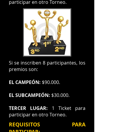
participar en otro Torneo.
Si se inscriben 8 participantes, los
premios son:
EL CAMPEÓN:
$90.000.
EL SUBCAMPEÓN:
$30.000.
TERCER LUGAR:
1 Ticket para
participar en otro Torneo.
REQUISITOS PARA
PARTICIPAR: