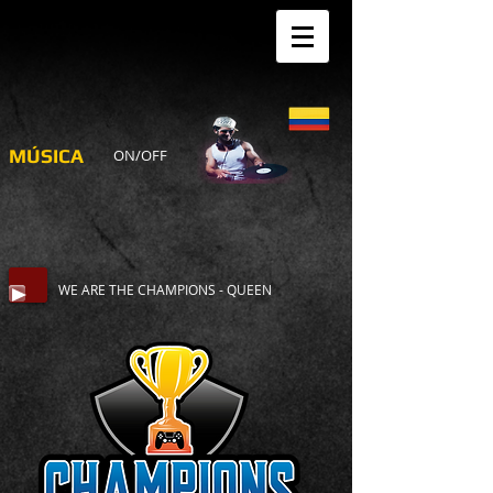
MÚSICA
ON/OFF
WE ARE THE CHAMPIONS - QUEEN