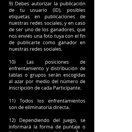
9) Debes autorizar la publicación
de tu usuario (ID), posibles
etiquetas en publicaciones de
nuestras redes sociales, y en caso
de ser uno de los ganadores, que
nos enviés una foto tuya con el fin
de publicarte como ganador en
nuestras redes sociales.
10) Las posiciones de
enfrentamiento y distribución de
tablas o grupos serán escogidas
al azar por medio del número de
inscripción de cada Participante.
11) Todos los enfrentamientos
son de eliminatoria directa.
12) Dependiendo del juego, se
informará la forma de puntaje o