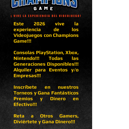
Este 2026 vive la
experiencia de los
Videojuegos con Champions
Game!!!
Consolas PlayStation, Xbox,
Nintendo!!! Todas las
Generaciones Disponibles!!!
Alquiler para Eventos y/o
Empresas!!!
Inscríbete en nuestros
Torneos y Gana Fantásticos
Premios y Dinero en
Efectivo!!!
Reta a Otros Gamers,
Diviértete y Gana Dinero!!!