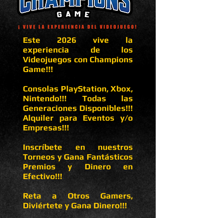
Este 2026 vive la
experiencia de los
Videojuegos con Champions
Game!!!
Consolas PlayStation, Xbox,
Nintendo!!! Todas las
Generaciones Disponibles!!!
Alquiler para Eventos y/o
Empresas!!!
Inscríbete en nuestros
Torneos y Gana Fantásticos
Premios y Dinero en
Efectivo!!!
Reta a Otros Gamers,
Diviértete y Gana Dinero!!!